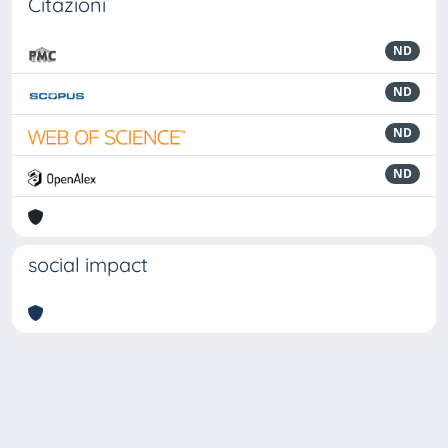
Citazioni
ND
ND
ND
ND
social impact