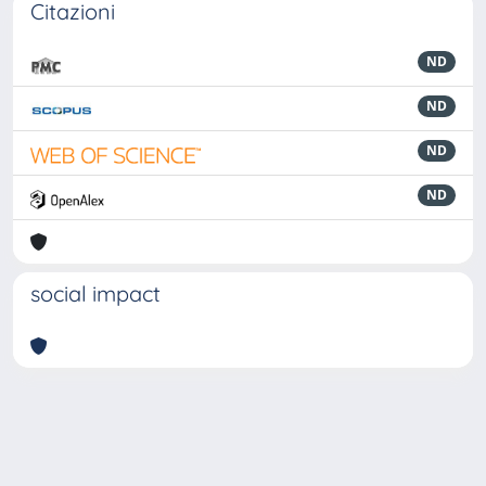
Citazioni
ND
ND
ND
ND
social impact