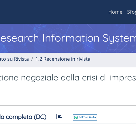
Home
Sfo
 Research Information Syste
to su Rivista
1.2 Recensione in rivista
tione negoziale della crisi di impre
a completa (DC)