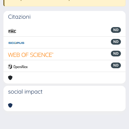
Citazioni
ND
ND
ND
ND
social impact