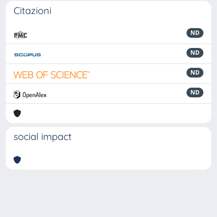
Citazioni
ND
ND
ND
ND
social impact