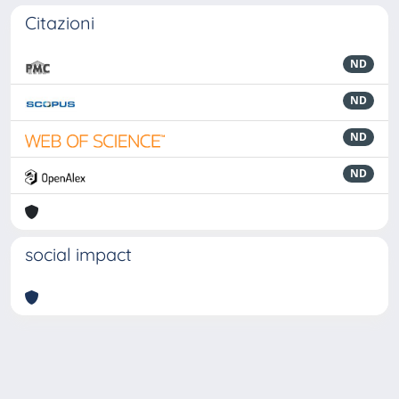
Citazioni
ND
ND
ND
ND
social impact