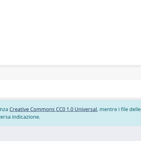
cenza
Creative Commons CC0 1.0 Universal
, mentre i file delle
versa indicazione.