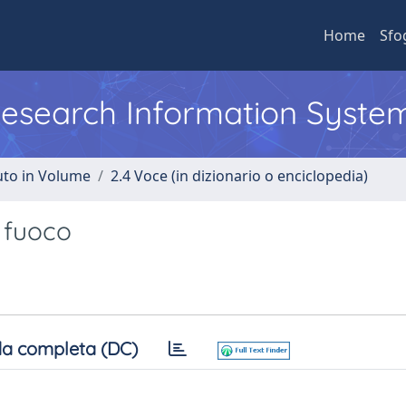
Home
Sfo
 Research Information Syste
uto in Volume
2.4 Voce (in dizionario o enciclopedia)
a fuoco
a completa (DC)