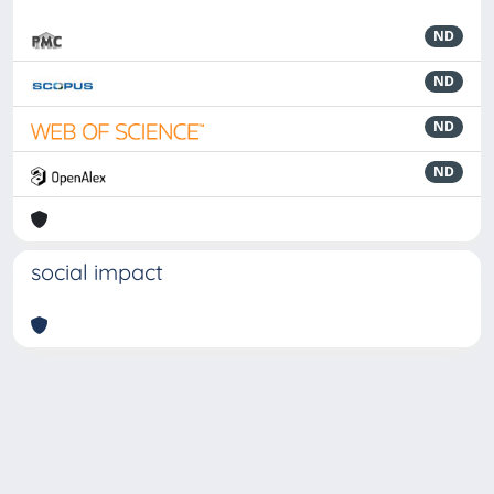
ND
ND
ND
ND
social impact