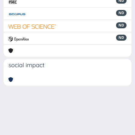
ND
ND
ND
ND
social impact
Powered by
IRIS
-
about IRIS
-