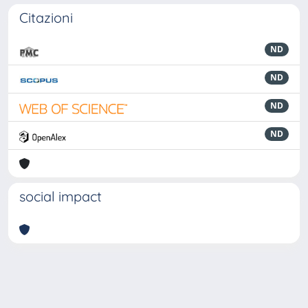
Citazioni
ND
ND
ND
ND
social impact