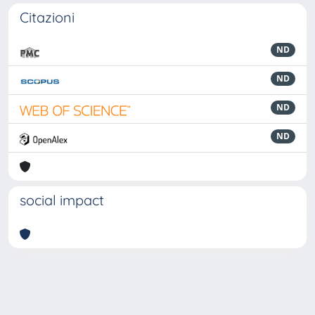
Citazioni
ND
ND
ND
ND
social impact