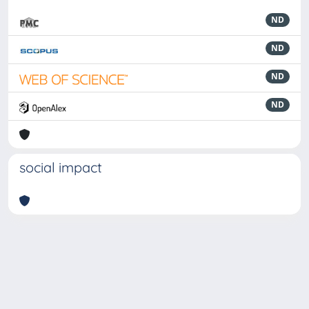
ND
ND
ND
ND
social impact