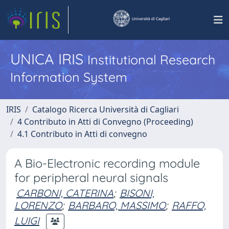
UNICA IRIS
Institutional Research
Information System
IRIS
Catalogo Ricerca Università di Cagliari
4 Contributo in Atti di Convegno (Proceeding)
4.1 Contributo in Atti di convegno
A Bio-Electronic recording module
for peripheral neural signals
CARBONI, CATERINA
;
BISONI,
LORENZO
;
BARBARO, MASSIMO
;
RAFFO,
LUIGI