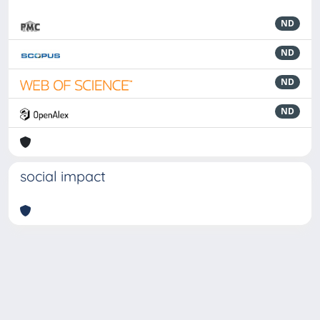
ND
ND
ND
ND
social impact