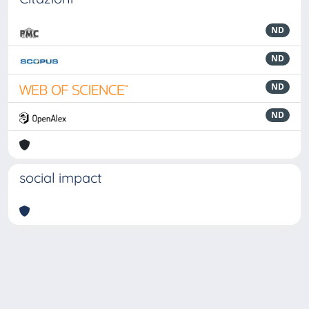
ND
ND
ND
ND
social impact