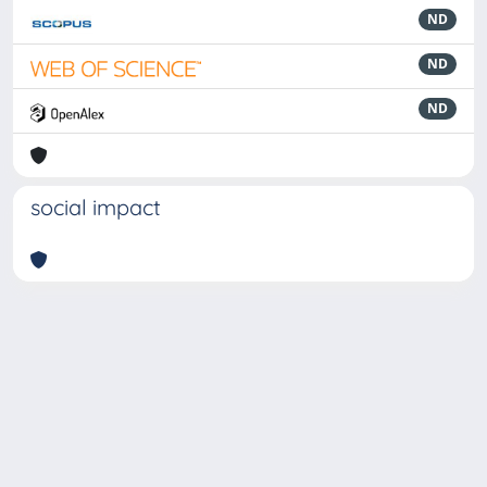
ND
ND
ND
social impact
Powered by
IRIS
-
about IRIS
-
Utilizzo dei cookie
-
Privacy
Copyright © 2026