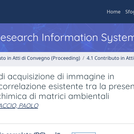
Home
Sfo
 Research Information Syste
uto in Atti di Convegno (Proceeding)
4.1 Contributo in Att
di acquisizione di immagine in
correlazione esistente tra la prese
chimica di matrici ambientali
CCIO, PAOLO