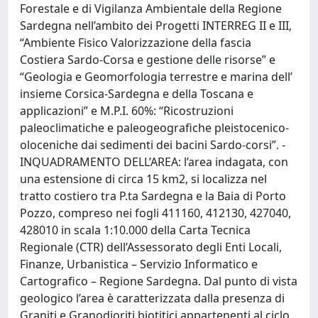
Forestale e di Vigilanza Ambientale della Regione
Sardegna nell’ambito dei Progetti INTERREG II e III,
“Ambiente Fisico Valorizzazione della fascia
Costiera Sardo-Corsa e gestione delle risorse” e
“Geologia e Geomorfologia terrestre e marina dell’
insieme Corsica-Sardegna e della Toscana e
applicazioni” e M.P.I. 60%: “Ricostruzioni
paleoclimatiche e paleogeografiche pleistocenico-
oloceniche dai sedimenti dei bacini Sardo-corsi”. -
INQUADRAMENTO DELL’AREA: l’area indagata, con
una estensione di circa 15 km2, si localizza nel
tratto costiero tra P.ta Sardegna e la Baia di Porto
Pozzo, compreso nei fogli 411160, 412130, 427040,
428010 in scala 1:10.000 della Carta Tecnica
Regionale (CTR) dell’Assessorato degli Enti Locali,
Finanze, Urbanistica – Servizio Informatico e
Cartografico – Regione Sardegna. Dal punto di vista
geologico l’area è caratterizzata dalla presenza di
Graniti e Granodioriti biotitici appartenenti al ciclo