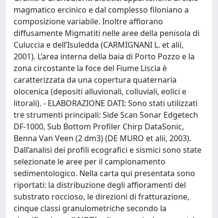
magmatico ercinico e dal complesso filoniano a
composizione variabile. Inoltre affiorano
diffusamente Migmatiti nelle aree della penisola di
Culuccia e dell’Isuledda (CARMIGNANI L. et alii,
2001). L’area interna della baia di Porto Pozzo e la
zona circostante la foce del Fiume Liscia è
caratterizzata da una copertura quaternaria
olocenica (depositi alluvionali, colluviali, eolici e
litorali). - ELABORAZIONE DATI: Sono stati utilizzati
tre strumenti principali: Side Scan Sonar Edgetech
DF-1000, Sub Bottom Profiler Chirp DataSonic,
Benna Van Veen (2 dm3) (DE MURO et alii, 2003).
Dall’analisi dei profili ecografici e sismici sono state
selezionate le aree per il campionamento
sedimentologico. Nella carta qui presentata sono
riportati: la distribuzione degli affioramenti del
substrato roccioso, le direzioni di fratturazione,
cinque classi granulometriche secondo la