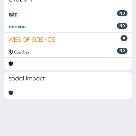
ND
ND
0
ND
social impact