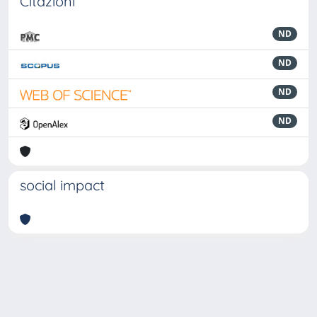
Citazioni
ND
ND
ND
ND
social impact