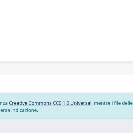
cenza
Creative Commons CC0 1.0 Universal
, mentre i file delle
versa indicazione.