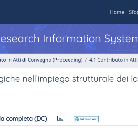
Home
Sfo
 Research Information Syste
uto in Atti di Convegno (Proceeding)
4.1 Contributo in Att
iche nell’impiego strutturale dei la
a completa (DC)