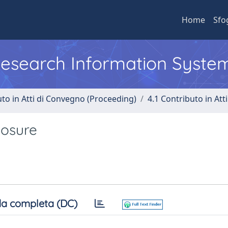
Home
Sfo
 Research Information Syste
uto in Atti di Convegno (Proceeding)
4.1 Contributo in Att
posure
a completa (DC)