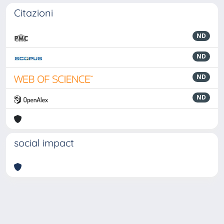
Citazioni
ND
ND
ND
ND
social impact