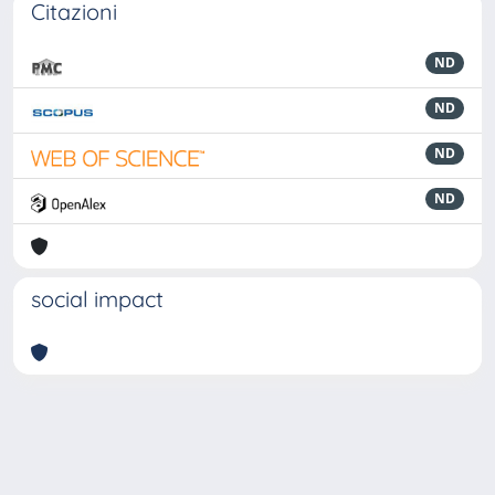
Citazioni
ND
ND
ND
ND
social impact