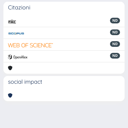
Citazioni
ND
ND
ND
ND
social impact