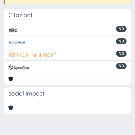
Citazioni
ND
ND
ND
ND
social impact