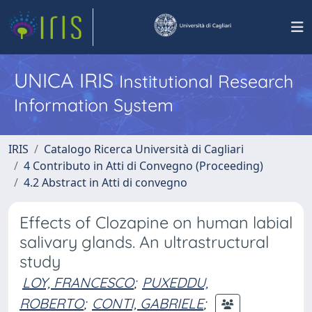
UNICA IRIS
Institutional Research
Information System
IRIS
Catalogo Ricerca Università di Cagliari
4 Contributo in Atti di Convegno (Proceeding)
4.2 Abstract in Atti di convegno
Effects of Clozapine on human labial
salivary glands. An ultrastructural
study
LOY, FRANCESCO
;
PUXEDDU,
ROBERTO
;
CONTI, GABRIELE
;