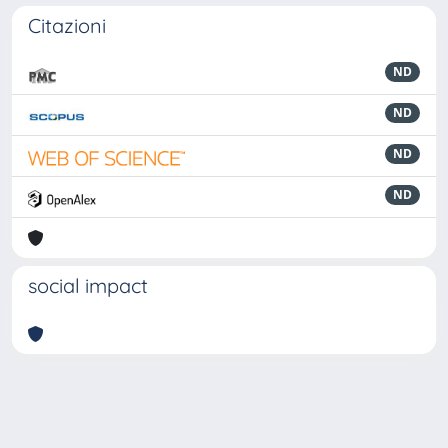
Citazioni
ND
ND
ND
ND
social impact