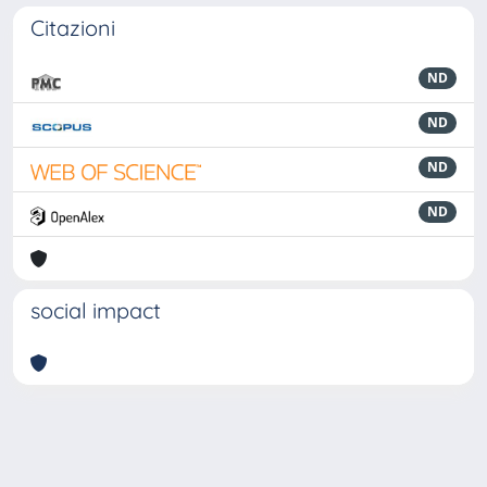
Citazioni
ND
ND
ND
ND
social impact