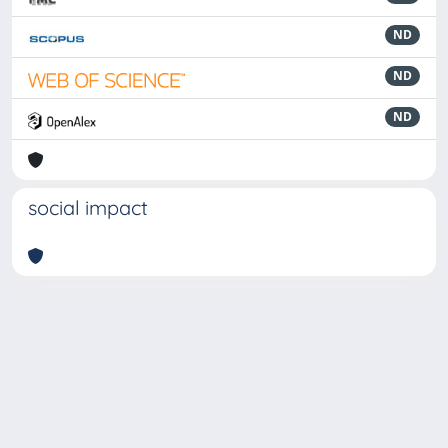
ND
ND
ND
social impact
Powered by
IRIS
-
about IRIS
-