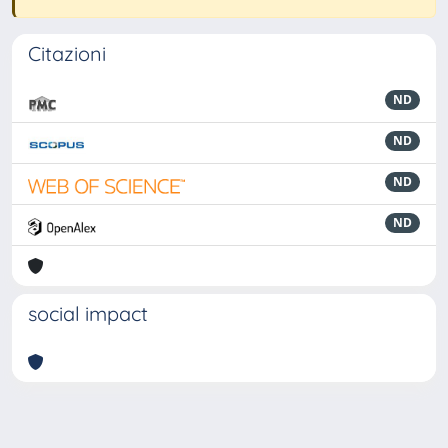
Citazioni
ND
ND
ND
ND
social impact