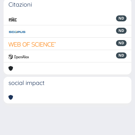
Citazioni
ND
ND
ND
ND
social impact