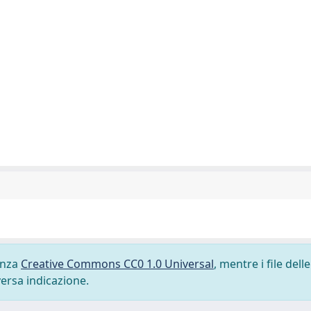
cenza
Creative Commons CC0 1.0 Universal
, mentre i file delle
versa indicazione.