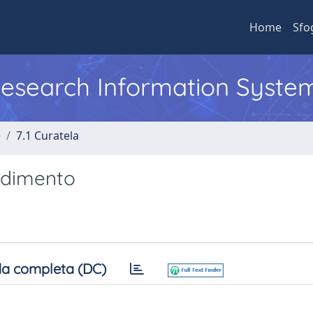
Home
Sfo
 Research Information Syste
e
7.1 Curatela
ndimento
a completa (DC)