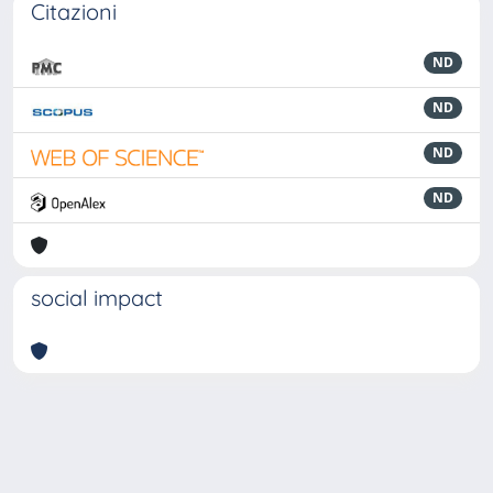
Citazioni
ND
ND
ND
ND
social impact