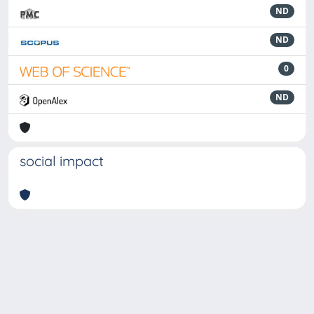
ND
ND
0
ND
social impact