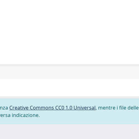
cenza
Creative Commons CC0 1.0 Universal
, mentre i file delle
versa indicazione.