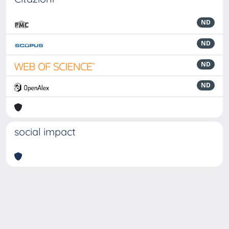
ND
ND
ND
ND
social impact