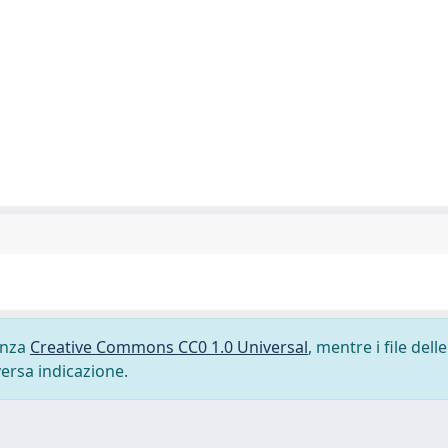
cenza
Creative Commons CC0 1.0 Universal
, mentre i file delle
versa indicazione.