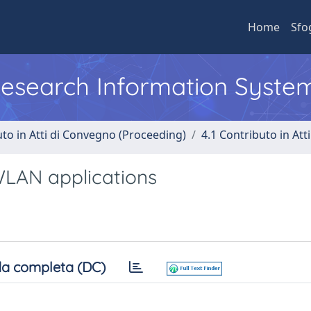
Home
Sfo
 Research Information Syste
uto in Atti di Convegno (Proceeding)
4.1 Contributo in Att
WLAN applications
a completa (DC)