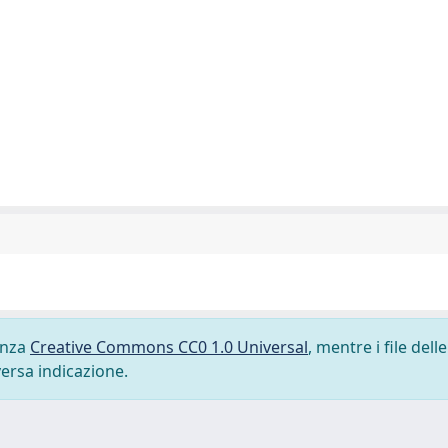
cenza
Creative Commons CC0 1.0 Universal
, mentre i file delle
versa indicazione.