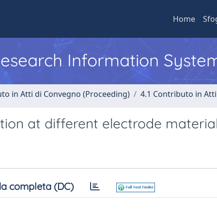
Home
Sfo
 Research Information Syste
uto in Atti di Convegno (Proceeding)
4.1 Contributo in Att
ion at different electrode material
a completa (DC)