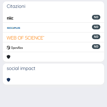
Citazioni
ND
ND
ND
ND
social impact