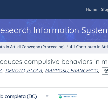
Home
Sfo
 Research Information Syste
uto in Atti di Convegno (Proceeding)
4.1 Contributo in Att
reduces compulsive behaviors in m
IA
;
DEVOTO, PAOLA
;
MARROSU, FRANCESCO
;
a completa (DC)