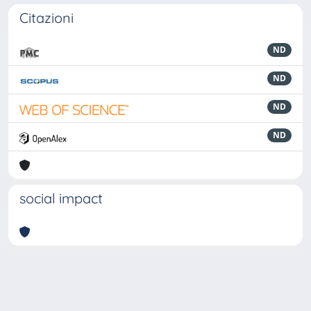
Citazioni
ND
ND
ND
ND
social impact