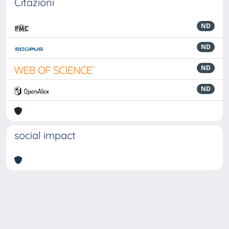
Citazioni
ND
ND
ND
ND
social impact