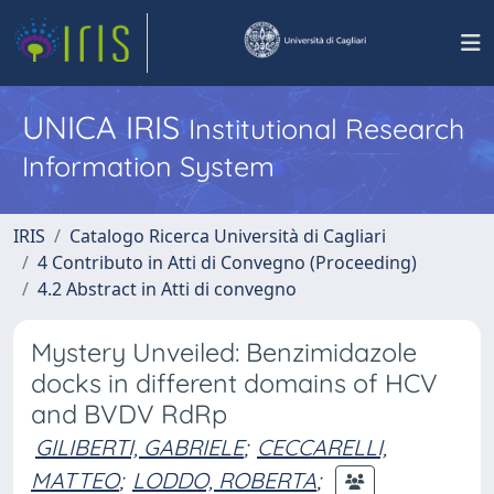
UNICA IRIS
Institutional Research
Information System
IRIS
Catalogo Ricerca Università di Cagliari
4 Contributo in Atti di Convegno (Proceeding)
4.2 Abstract in Atti di convegno
Mystery Unveiled: Benzimidazole
docks in different domains of HCV
and BVDV RdRp
GILIBERTI, GABRIELE
;
CECCARELLI,
MATTEO
;
LODDO, ROBERTA
;