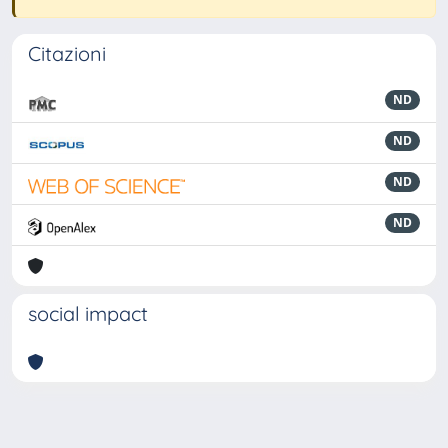
Citazioni
ND
ND
ND
ND
social impact