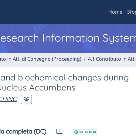
Home
Sfo
 Research Information Syste
uto in Atti di Convegno (Proceeding)
4.1 Contributo in Att
and biochemical changes during
 Nucleus Accumbens
ACHINO
a completa (DC)