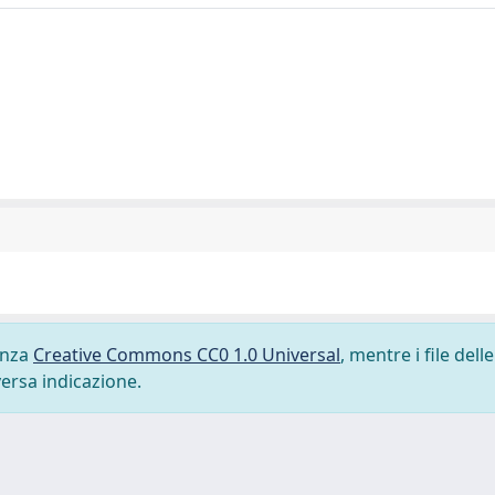
cenza
Creative Commons CC0 1.0 Universal
, mentre i file delle
versa indicazione.