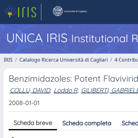
UNICA IRIS
Institutional
IRIS
Catalogo Ricerca Università di Cagliari
4 Contrib
Benzimidazoles: Potent Flaviviri
COLLU, DAVID
;
Loddo R
;
GILIBERTI, GABRIEL
2008-01-01
Scheda breve
Scheda completa
Sched