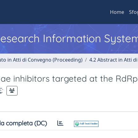
Home
Sfo
 Research Information Syste
uto in Atti di Convegno (Proceeding)
4.2 Abstract in Atti 
dae inhibitors targeted at the RdRp
E
;
a completa (DC)