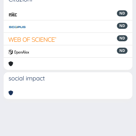
ND
ND
ND
ND
social impact