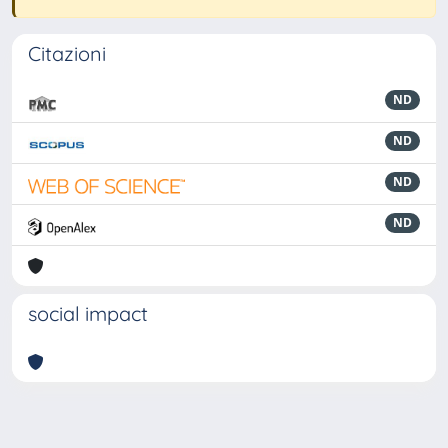
Citazioni
ND
ND
ND
ND
social impact