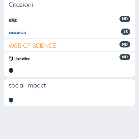
Citazioni
ND
58
ND
ND
social impact